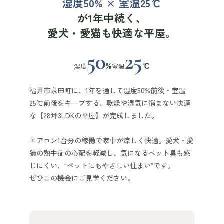
湿度50% × 室温25℃
が1年中続く、
愛犬・愛猫も快適な平屋。
50
25
%
℃
湿度
室温
福井市泉田町に、1年を通して湿度50%前後・室温
25℃前後をキープする、
乾燥や湿気に悩まない快適
な【28坪3LDKの平屋】が完成しました。
エアコン1台分の稼働で家中が涼しく快適。愛犬・愛
猫の熱中症の心配を軽減し、気になるペット臭も感
じにくい、“ペットにもやさしい住まい”です。
ぜひこの機会にご見学ください。