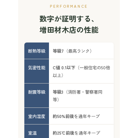
PERFORMANCE
数字が証明する、
増田材木店の性能
断熱等級
等級7
（最高ランク）
気密性能
C値 0.1以下
（一般住宅の50倍
以上）
耐震等級
等級3
（消防署・警察署同
等）
室内湿度
約50%前後
を通年キープ
室温
約25℃前後
を通年キープ