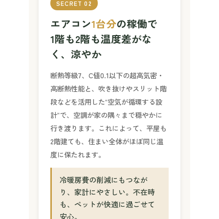
SECRET 02
エアコン
1台分
の稼働で
1階も2階も温度差がな
く、涼やか
断熱等級7、C値0.1以下の超高気密・
高断熱性能と、吹き抜けやスリット階
段などを活用した“空気が循環する設
計”で、空調が家の隅々まで穏やかに
行き渡ります。これによって、平屋も
2階建ても、住まい全体がほぼ同じ温
度に保たれます。
冷暖房費の削減にもつなが
り、家計にやさしい。不在時
も、ペットが快適に過ごせて
安心。